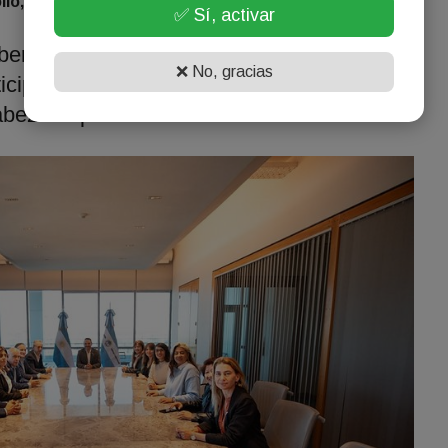
llo, empleo e inversiones”
✅ Sí, activar
bernador, los senadores recorrieron el
❌ No, gracias
ciparon de una visita guiada por el Teatro
cabezada por Lourdes Sánchez.