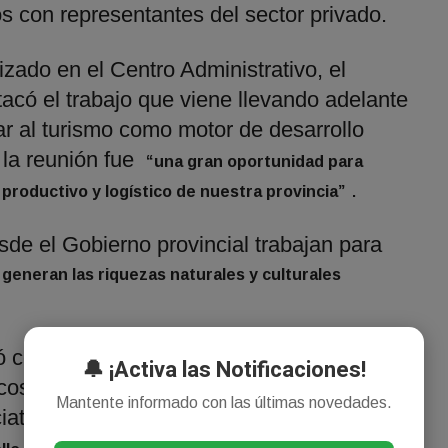
 con representantes del sector privado.
izado en el Centro Administrativo, el
tacó el trabajo que viene llevando adelante
ar al turismo como motor de desarrollo
la reunión fue
“una gran oportunidad para
.
, productivo y logístico de nuestra provincia”
e el Gobierno provincial trabajan para
generan las riquezas naturales y culturales
ó con los legisladores nacionales algunos
🔔 ¡Activa las Notificaciones!
cos impulsados por la Provincia, entre ellos
Mantente informado con las últimas novedades.
niciativa que, según expresó,
“transformó a los
.