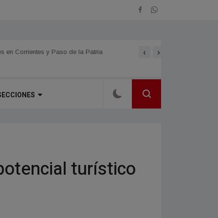
‹
›
s en Corrientes y Paso de la Patria
Se promocionó la 61.ª Fie
SECCIONES
tencial turístico