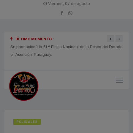
Viernes, 07 de agosto
‹
›
ÚLTIMO MOMENTO :
obras
Se promocionó la 61.ª Fiesta Nacional de la Pesca del Dorado
La Fi
en Asunción, Paraguay,
con u
impor
POLICIALES