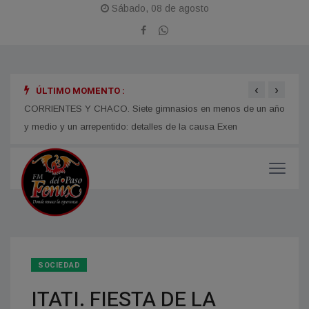
Sábado, 08 de agosto
‹
›
ÚLTIMO MOMENTO :
LOMAS
CORRIENTES Y CHACO. Siete gimnasios en menos de un año
Juan Pablo Valdés impulsará una tarifa eléctrica diferenciada
para el Norte Grande
Fiest
y medio y un arrepentido: detalles de la causa Exen
SOCIEDAD
ITATI. FIESTA DE LA