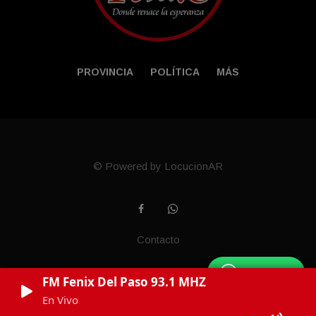
PROVINCIA
POLÍTICA
MÁS
© Powered by LocucionAR
Contacto
WhatsApp
FM Fenix Del Paso 93.1 MHZ
En Vivo