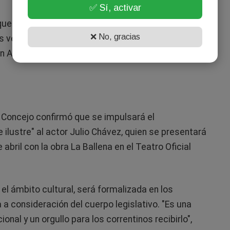
✅ Sí, activar
que las sesiones itinerantes del Concejo servirán
❌ No, gracias
os vecinos y difundir estas políticas. La primera de
San Antonio Este, en el Colegio Secundario Olga
el Concejo confirmó que se impulsará el
ilustre" al actor Julio Chávez, quien se presentará
 abril con la obra La Ballena en el Teatro Oficial
el ámbito cultural, será formalizada en los
a consideración del cuerpo legislativo. "Es una
ional y un orgullo para los correntinos recibirlo",