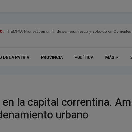
 :
CORRIENTES Y CHACO. Siete gimnasios en menos de un año y medio y
O DE LA PATRIA
PROVINCIA
POLÍTICA
MÁS
 en la capital correntina. A
rdenamiento urbano