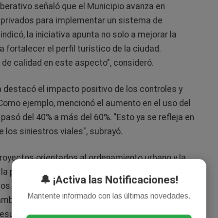
eliberativo señaló que el Municipio avanza en
 privados para implementar un sistema de
dicó, la iniciativa apunta no solo a mejorar la
fortalecer el perfil turístico de la ciudad.
 de calidad en este aspecto", consideró.
a destacó el impacto positivo de los controles y
Como ejemplo, mencionó el aumento en el uso del
pasó del 40% a más del 60%. "Esto ya se refleja en
 los siniestros viales", subrayó.
royectos orientados al ordenamiento urbano y la
 la posible aplicación de sanciones a quienes arrojen
🔔 ¡Activa las Notificaciones!
os. El funcionario enfatizó que estas medidas
Mantente informado con las últimas novedades.
bio cultural. "Es un trabajo que empieza en el
esuelve de un día para el otro", expresó.