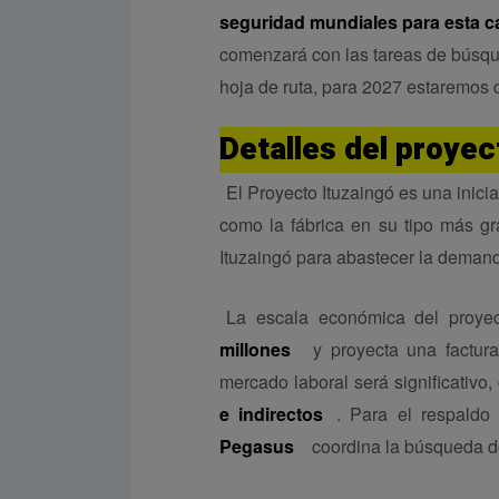
seguridad mundiales para esta c
comenzará con las tareas de búsqu
hoja de ruta, para 2027 estaremos c
Detalles del proyec
El Proyecto Ituzaingó es una inicia
como la fábrica en su tipo más g
Ituzaingó para abastecer la demand
La escala económica del proye
millones
y proyecta una factur
mercado laboral será significativo
e indirectos
. Para el respaldo
Pegasus
coordina la búsqueda de