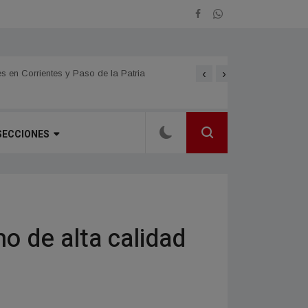
‹
›
s en Corrientes y Paso de la Patria
Se promocionó la 61.ª Fie
SECCIONES
no de alta calidad