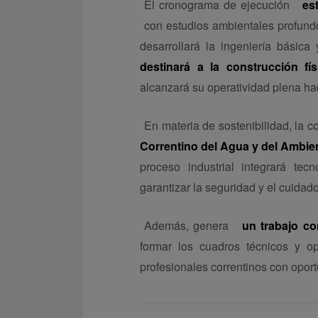
El cronograma de ejecución
es
con estudios ambientales profundo
desarrollará la ingeniería básica
destinará a la construcción fí
alcanzará su operatividad plena hac
En materia de sostenibilidad, la c
Correntino del Agua y del Ambie
proceso industrial integrará tec
garantizar la seguridad y el cuidado
Además, genera
un trabajo con
formar los cuadros técnicos y op
profesionales correntinos con oport