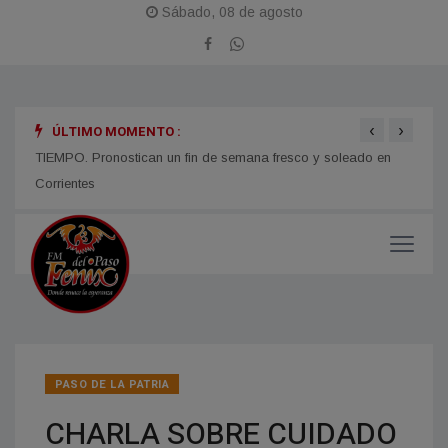
Sábado, 08 de agosto
‹
›
ÚLTIMO MOMENTO :
TIEMPO. Pronostican un fin de semana fresco y soleado en
CORRI
micos
Corrientes
y med
PASO DE LA PATRIA
CHARLA SOBRE CUIDADO