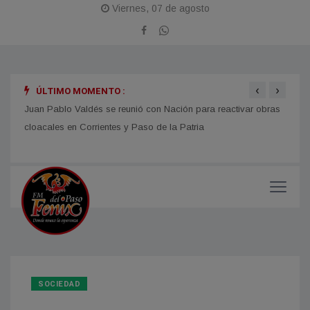
Viernes, 07 de agosto
‹
›
ÚLTIMO MOMENTO :
de
Juan Pablo Valdés se reunió con Nación para reactivar obras
Se pr
cloacales en Corrientes y Paso de la Patria
en As
SOCIEDAD