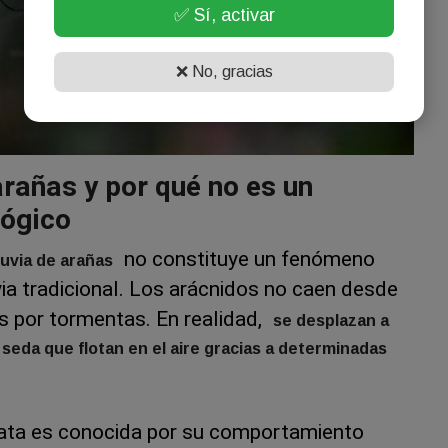
✅ Sí, activar
❌ No, gracias
arañas y por qué no es un
ógico
no constituye un fenómeno
luvia de arañas
ia tradicional. Los arácnidos no caen desde
s por tormentas. En realidad,
se desplazan a
seda que flotan en el aire gracias a determinadas
riata es conocida por su comportamiento