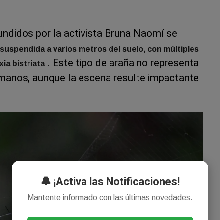
fundidos por la activista Bruna Naomí se
suspendida a varios metros del suelo, con múltiples
. Este tipo de araña no representa
ia bistriata
umanos, aunque la escena resulte impactante
🔔 ¡Activa las Notificaciones!
Mantente informado con las últimas novedades.