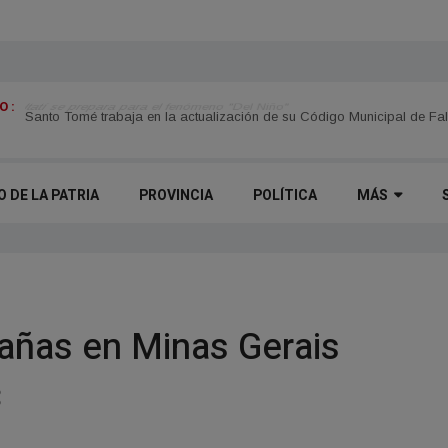
 :
Itatí se prepara para el fenómeno "Del Niño"
O DE LA PATRIA
PROVINCIA
POLÍTICA
MÁS
Arañas en Minas Gerais