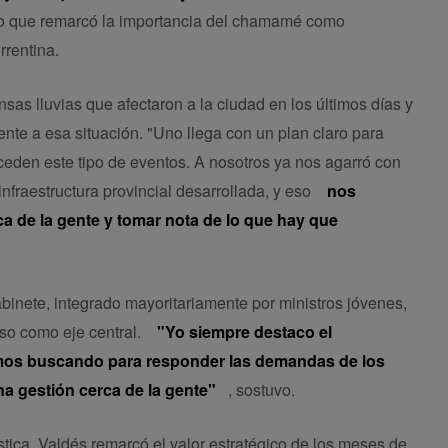
mpo que remarcó la importancia del chamamé como
rrentina.
ensas lluvias que afectaron a la ciudad en los últimos días y
rente a esa situación. "Uno llega con un plan claro para
ceden este tipo de eventos. A nosotros ya nos agarró con
nfraestructura provincial desarrollada, y eso
nos
erca de la gente y tomar nota de lo que hay que
abinete, integrado mayoritariamente por ministros jóvenes,
so como eje central.
"Yo siempre destaco el
mos buscando para responder las demandas de los
a gestión cerca de la gente"
, sostuvo.
ística, Valdés remarcó el valor estratégico de los meses de