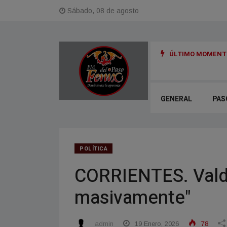
Sábado, 08 de agosto
ÚLTIMO MOMENTO
en menos de un año y medio y un arrepentido: detalles de la causa Exe
GENERAL
PAS
POLÍTICA
CORRIENTES. Vald
masivamente"
admin
19 Enero, 2026
78