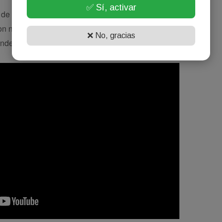
✅ Sí, activar
 de la agenda que se viene para la provincia. "Después de
n nuestros parques industriales, atendiendo lo urgente,
❌ No, gracias
nde la modernización de la provincia", concluyó.