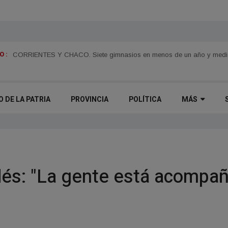
 :
n
Juan Pablo Valdés impulsará una tarifa eléctrica diferenciada para el 
O DE LA PATRIA
PROVINCIA
POLÍTICA
MÁS
és: "La gente está acompa