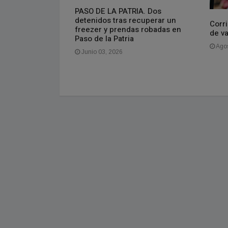
PASO DE LA PATRIA. Dos
isponible el
detenidos tras recuperar un
do
Corri
freezer y prendas robadas en
de v
Paso de la Patria
Agos
Junio 03, 2026