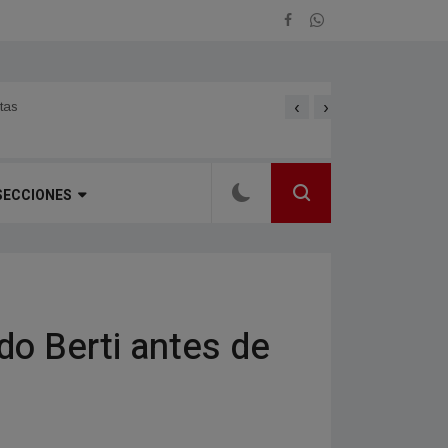
‹
›
tas
Itatí se prepara para el f
SECCIONES
do Berti antes de