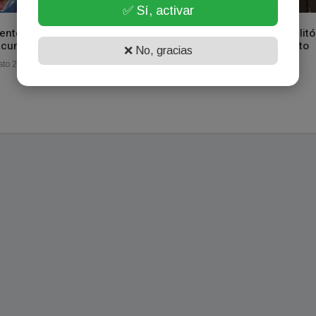
✅ Sí, activar
entes recibirá 17.300 dosis
El Banco de Corrientes habilitó
acunas Astrazeneca
una sala VIP en el Aeropuerto
❌ No, gracias
Piragine Niveyro
to 20, 2021
Julio 04, 2023