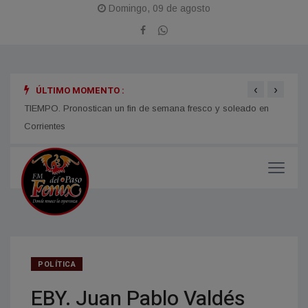
Domingo, 09 de agosto
‹
›
ÚLTIMO MOMENTO :
TIEMPO. Pronostican un fin de semana fresco y soleado en
CORRI
micos
Corrientes
y med
POLÍTICA
EBY. Juan Pablo Valdés