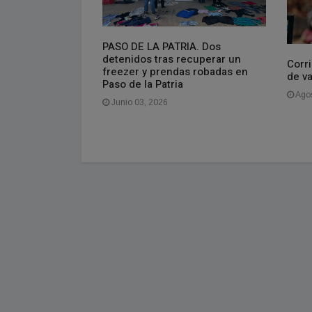
PASO DE LA PATRIA. Dos
isponible el
detenidos tras recuperar un
do
Corri
freezer y prendas robadas en
de v
Paso de la Patria
Agos
Junio 03, 2026