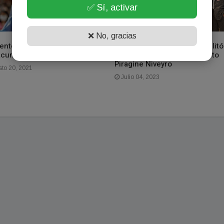
✅ Sí, activar
❌ No, gracias
entes recibirá 17.300 dosis
El Banco de Corrientes habilitó
acunas Astrazeneca
una sala VIP en el Aeropuerto
Piragine Niveyro
to 20, 2021
Julio 04, 2023