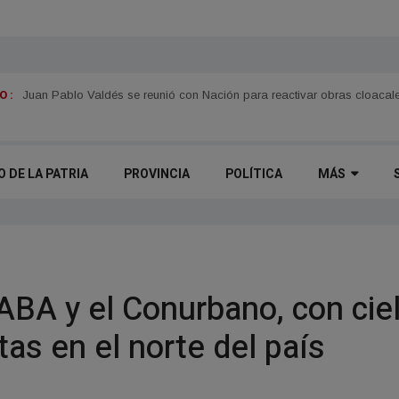
 :
Se promocionó la 61.ª Fiesta Nacional de la Pesca del Dorado en Asu
O DE LA PATRIA
PROVINCIA
POLÍTICA
MÁS
CABA y el Conurbano, con cie
tas en el norte del país