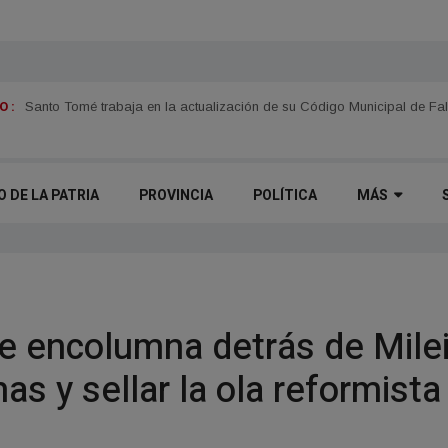
 :
Itatí se prepara para el fenómeno "Del Niño"
Santo Tomé trabaja en la actualización de su Código Municipal de Fal
O DE LA PATRIA
PROVINCIA
POLÍTICA
MÁS
e encolumna detrás de Mile
nas y sellar la ola reformista