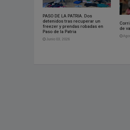
PASO DE LA PATRIA. Dos
isponible el
detenidos tras recuperar un
do
Corri
freezer y prendas robadas en
de v
Paso de la Patria
Agos
Junio 03, 2026