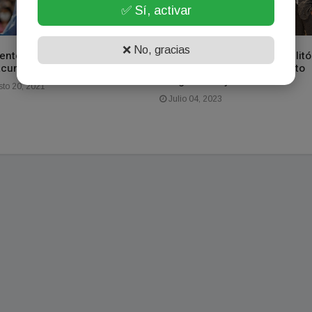
✅ Sí, activar
❌ No, gracias
entes recibirá 17.300 dosis
El Banco de Corrientes habilitó
acunas Astrazeneca
una sala VIP en el Aeropuerto
Piragine Niveyro
to 20, 2021
Julio 04, 2023