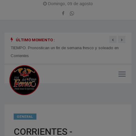
Domingo, 09 de agosto
‹
›
ÚLTIMO MOMENTO :
TIEMPO. Pronostican un fin de semana fresco y soleado en
CORRI
micos
Corrientes
y med
GENERAL
CORRIENTES -